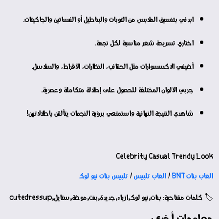
ابدئي بتنسيق الملابس من التوبات والبناطيل أو الفساتين والجاكيتات.
اختاري تسريحة شعر مناسبة لكل نجمة.
أضيفي الاكسسوارات مثل الحقائب، النظارات، الأقراط، والسلاسل.
جربي الألوان المختلفة للحصول على إطلالة متكاملة وعصرية.
شاهدي النتيجة النهائية واستمتعي برؤية النجمات يتألقن بإطلالاتهن!
Celebrity Casual Trendy Look
العاب بنات BNT
/
العاب تلبيس
/
تلبيس بنات نيو لوك
🏷️ كلمات مفتاحية: بنات,نيو لوك,ازياء,جديدة,بنت,موضة,ستايل,cutedressup
معلومات أخرى: