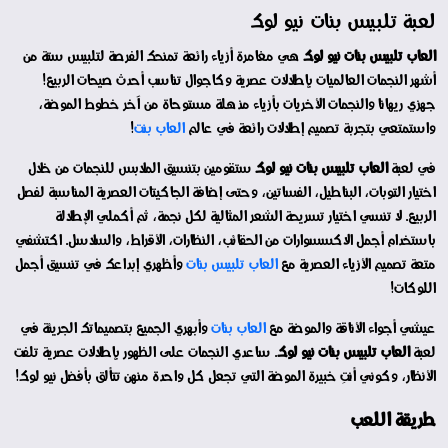
لعبة تلبيس بنات نيو لوك
العاب تلبيس بنات نيو لوك
هي مغامرة أزياء رائعة تمنحك الفرصة لتلبيس ستة من
أشهر النجمات العالميات بإطلالات عصرية وكاجوال تناسب أحدث صيحات الربيع!
جهزي ريهانا والنجمات الأخريات بأزياء مذهلة مستوحاة من آخر خطوط الموضة،
واستمتعي بتجربة تصميم إطلالات رائعة في عالم
العاب بنت
!
في لعبة
العاب تلبيس بنات نيو لوك
ستقومين بتنسيق الملابس للنجمات من خلال
اختيار التوبات، البناطيل، الفساتين، وحتى إضافة الجاكيتات العصرية المناسبة لفصل
الربيع. لا تنسي اختيار تسريحة الشعر المثالية لكل نجمة، ثم أكملي الإطلالة
باستخدام أجمل الاكسسوارات من الحقائب، النظارات، الأقراط، والسلاسل. اكتشفي
متعة تصميم الأزياء العصرية مع
العاب تلبيس بنات
وأظهري إبداعك في تنسيق أجمل
اللوكات!
عيشي أجواء الأناقة والموضة مع
العاب بنات
وأبهري الجميع بتصميماتك الجريئة في
لعبة
العاب تلبيس بنات نيو لوك
. ساعدي النجمات على الظهور بإطلالات عصرية تلفت
الأنظار، وكوني أنتِ خبيرة الموضة التي تجعل كل واحدة منهن تتألق بأفضل نيو لوك!
طريقة اللعب