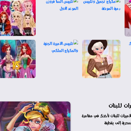
ات للبنات
أميرات للبنات تأخذكِ في مغامرة
لسحرية إلى يقطينة