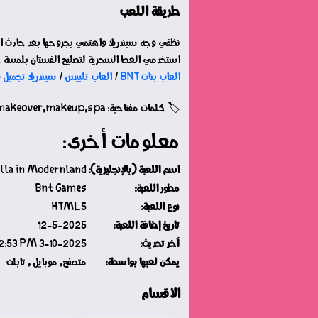
طريقة اللعب
نظفي وجه سيندريلا واهتمي بجروحها بعد حادث ال
استخدمي العصا السحرية لتصليح الفستان بلمسة خي
العاب بنات BNT
/
العاب تلبيس
/
سيندريلا تجميل و
🏷️ كلمات مفتاحية: dress,makeover,makeup,spa
معلومات أخرى:
اسم اللعبة (بالإنجليزية):
ella in Modernland
مطور اللعبة:
Bnt Games
نوع اللعبة:
HTML5
تاريخ إضافة اللعبة:
12-5-2025
آخر تحديث:
3-10-2025 Friday 09:12:53 PM
يمكن لعبها بواسطة:
متصفح, موبايل , تابلت
الأقسام