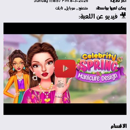
آخر تحديث:
8-3-2026 Sunday 11:18:57 PM
يمكن لعبها بواسطة:
متصفح , موبايل, تابلت
🎥 فيديو عن اللعبة:
تشغيل
الفيديو
الأقسام