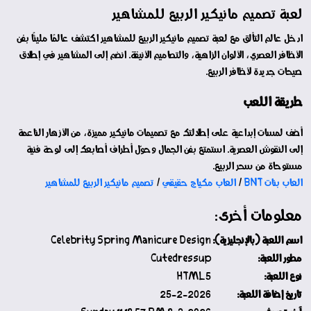
لعبة تصميم مانيكير الربيع للمشاهير
ادخل عالم التألق مع لعبة تصميم مانيكير الربيع للمشاهير اكتشف عالمًا مليئًا بفن
الأظافر العصري، الألوان الزاهية، والتصاميم الأنيقة. انضم إلى المشاهير في إطلاق
صيحات جديدة لأظافر الربيع.
طريقة اللعب
أضف لمسات إبداعية على إطلالتك مع تصميمات مانيكير مميزة، من الأزهار الناعمة
إلى النقوش العصرية. استمتع بفن الجمال وحوّل أطراف أصابعك إلى لوحة فنية
مستوحاة من سحر الربيع.
العاب بنات BNT
/
العاب مكياج حقيقي
/
تصميم مانيكير الربيع للمشاهير
معلومات أخرى:
اسم اللعبة (بالإنجليزية):
Celebrity Spring Manicure Design
مطور اللعبة:
Cutedressup
نوع اللعبة:
HTML5
تاريخ إضافة اللعبة:
25-2-2026