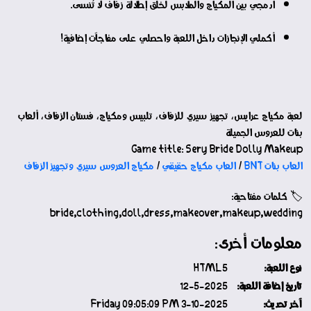
ادمجي بين المكياج والملابس لخلق إطلالة زفاف لا تُنسى.
أكملي الإنجازات داخل اللعبة واحصلي على مفاجآت إضافية!
لعبة مكياج عرايس، تجهيز سيري للزفاف، تلبيس ومكياج، فستان الزفاف، ألعاب
بنات للعروس الجميلة
Game title: Sery Bride Dolly Makeup
العاب بنات BNT
/
العاب مكياج حقيقي
/
مكياج العروس سيري وتجهيز الزفاف
🏷️ كلمات مفتاحية:
bride,clothing,doll,dress,makeover,makeup,wedding
معلومات أخرى:
نوع اللعبة:
HTML5
تاريخ إضافة اللعبة:
12-5-2025
آخر تحديث:
3-10-2025 Friday 09:05:09 PM