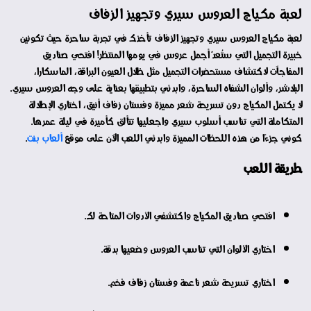
لعبة مكياج العروس سيري وتجهيز الزفاف
لعبة مكياج العروس سيري وتجهيز الزفاف تأخذك في تجربة ساحرة حيث تكونين
خبيرة التجميل التي ستُعدّ أجمل عروس في يومها المنتظر! افتحي صناديق
المفاجآت لاكتشاف مستحضرات التجميل مثل ظلال العيون البراقة، الماسكارا،
البلاشر، وألوان الشفاه الساحرة، وابدئي بتطبيقها بعناية على وجه العروس سيري.
لا يكتمل المكياج دون تسريحة شعر مميزة وفستان زفاف أنيق، اختاري الإطلالة
المتكاملة التي تناسب أسلوب سيري واجعليها تتألق كأميرة في ليلة عمرها.
كوني جزءًا من هذه اللحظات المميزة وابدئي اللعب الآن على موقع
ألعاب بنت
.
طريقة اللعب
افتحي صناديق المكياج واكتشفي الأدوات المتاحة لك.
اختاري الألوان التي تناسب العروس وضعيها بدقة.
اختاري تسريحة شعر ناعمة وفستان زفاف فخم.