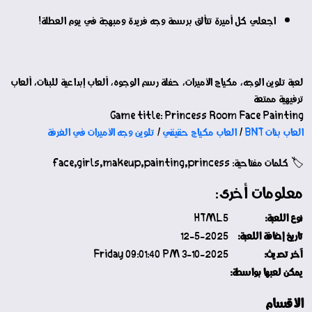
اجعلي كل أميرة تتألق برسمة وجه فريدة ومبهجة في يوم العطلة!
لعبة تلوين الوجه، مكياج الأميرات، حفلة رسم الوجوه، ألعاب إبداعية للبنات، ألعاب
ترفيهية ممتعة
Game title: Princess Room Face Painting
العاب بنات BNT
/
العاب مكياج حقيقي
/
تلوين وجه الأميرات في الغرفة
🏷️ كلمات مفتاحية: face,girls,makeup,painting,princess
معلومات أخرى:
نوع اللعبة:
HTML5
تاريخ إضافة اللعبة:
12-5-2025
آخر تحديث:
3-10-2025 Friday 09:01:40 PM
يمكن لعبها بواسطة:
الأقسام