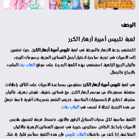
الوصف
لعبة تلبيس أميرة أزهار الكرز
اكتشفي روعة الأزهار والموضة في لعبة
تلبيس أميرة أزهار الكرز
، حيث تنضمين
إلى الأميرات في تجربة ساحرة لاختيار أجمل الفساتين المزينة برسومات الورود
وألوان الربيع الزاهية. استمتعي بهذه اللعبة الجديدة على موقع
العاب بنت
المليء
بالإبداع والجمال.
في لعبة
تلبيس أميرة أزهار الكرز
ستقومين بمساعدة الأميرات على التألق بإطلالات
منعشة مستوحاة من موسم أزهار الكرز، مع فساتين خفيفة، نقوش زهرية، وألوان
مشرقة. اختاري الإكسسوارات المناسبة، وزيني الشعر بتسريحات أنثوية ناعمة تجعل
من هذه التجربة لحظة لا تُنسى في
العاب بنات
.
اللعبة مناسبة لكل محبات الستايل الرقيق والأنيق، وتمنحك فرصة لتنسيق ملابس
الأميرات بإبداعك الخاص. ستكونين خبيرة في تنسيق الفساتين الزهرية والألوان
المتناغمة. إذا كنتِ من عاشقات
العاب تلبيس
فإن هذه اللعبة ستأسر قلبكِ بلا شك.