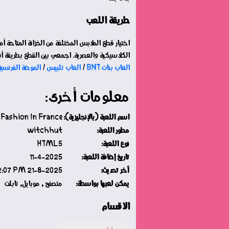
طريقة اللعب
اختيار قطع الملابس المختلفة من الخزانة المتاحة أ
الكلاسيكية والعصرية. اجمعي بين القطع بطريقة أن
العاب بنات BNT
/
العاب تلبيس
/
الموضة الفرنسية 
معلومات أخرى:
اسم اللعبة (بالإنجليزية):
Fashion In France
مطور اللعبة:
witchhut
نوع اللعبة:
HTML5
تاريخ إضافة اللعبة:
11-4-2025
آخر تحديث:
21-8-2025 Thursday 04:22:07 PM
يمكن لعبها بواسطة:
متصفح , موبايل, تابلت
الأقسام