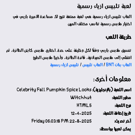
لعبة تلبيس ازياء رسمية
العاب تلبيس ازياء رسمية هي لعبة ممتعة تتيح لك مساعدة الأميرة باربي في
اختيار ملابس رسمية تناسب مختلف المهن
طريقة اللعب
تنسيق ملابس باربي وفقًا لكل وظيفة على حدة. اختاري ملابس كابتن الطائرة، ثم
انتقلي إلى ملابس الصيدلانية، قائدة الطائرة، وأخيرًا ملابس الطبخ
العاب بنات BNT
/
العاب تلبيس
/
تلبيس ازياء رسمية
معلومات أخرى:
اسم اللعبة (بالإنجليزية):
Celebrity Fall Pumpkin Spice Looks
مطور اللعبة:
Witchhut
نوع اللعبة:
HTML5
تاريخ إضافة اللعبة:
12-4-2025
آخر تحديث:
22-8-2025 Friday 06:03:18 PM
يمكن لعبها بواسطة: