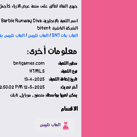
جهزي الفتاة لتتألق على منصة عرض الأزياء كأجمل
اسم اللعبة بالإنجليزية: Barbie Runway Diva
الشركة الناشرة: bitent
العاب بنات BNT
/
العاب تلبيس
/
العاب تلبيس بن
معلومات أخرى:
مطور اللعبة:
bntgames.com
نوع اللعبة:
HTML5
تاريخ إضافة اللعبة:
13-4-2025
آخر تحديث:
12-5-2025 Monday 02:50:02 PM
يمكن لعبها بواسطة:
متصفح , موبايل, تابلت
الأقسام
العاب تلبيس