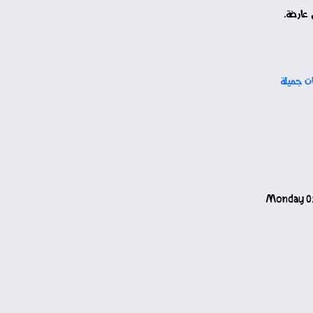
 عارضة.
ات جميلة