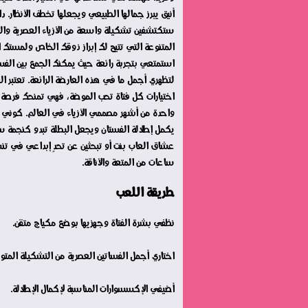
أنيق يبرز جمالها الطبيعي ويجعلها تخطف الأنظار. 
ستكتشفين تشكيلة واسعة من الأزياء العصرية وال
المتنوعة التي تتيح لك إبراز ذوقك الخاص ولمستك الف
استمتعي بتجربة رائعة حيث يمكنك الجمع بين الفسا
لتظهري أجمل ما في هذه العارضة الرائعة. تعتبر ا
اختيارات كل فتاة تحب الموضة، فهي تمنحك فرصة 
واحدة من أشهر مصممي الأزياء في العالم. كوني م
يكمل إطلالة الفستان ويجعل البطلة تبدو كنجمة
عشاق العاب بنت أو تبحثين عن تحدٍ إبداعي في تن
ساعات من المتعة والأناقة.
طريقة اللعب
نظفي بشرة الفتاة وجهزيها بوضع مكياج متقن.
اختاري أجمل الفساتين العصرية من التشكيلة المتوف
أضيفي الإكسسوارات المناسبة لإكمال الإطلالة.